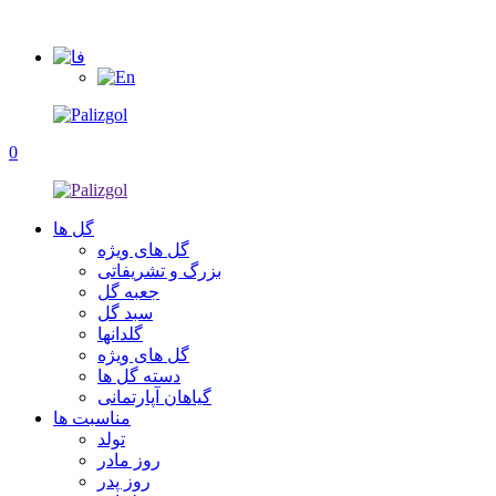
0
گل ها
گل های ویژه
بزرگ و تشریفاتی
جعبه گل
سبد گل
گلدانها
گل های ویژه
دسته گل ها
گیاهان آپارتمانی
مناسبت ها
تولد
روز مادر
روز پدر