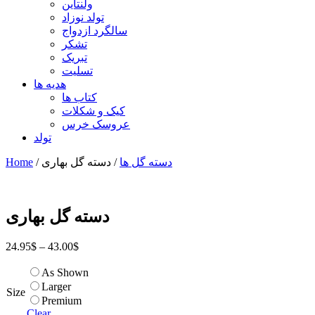
ولنتاین
تولد نوزاد
سالگرد ازدواج
تشکر
تبریک
تسلیت
هدیه ها
کتاب ها
کیک و شکلات
عروسک خرس
تولد
دسته گل ها
/ دسته گل بهاری
/
Home
دسته گل بهاری
24.95
$
–
43.00
$
As Shown
Larger
Size
Premium
Clear