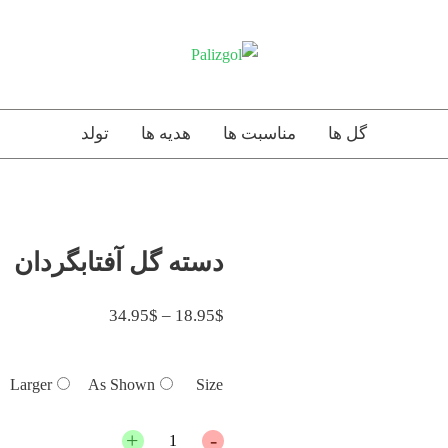
گل ها
مناسبت ها
هدیه ها
تولد
دسته گل آفتابگردان
34.95
$
–
18.95
$
Larger
As Shown
Size