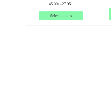
45.00
–
27.95
$
$
Select options
ستیم . در این سال ما نخستین نمایشگاه گل
ا استفاده از آخرین وسایل و
 ا ز خارج از کشور برای
..