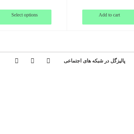
Select options
Add to cart
پالیزگل در شبکه های اجتماعی
ما از سال 1350 خورشیدی برابربا 1972 میلادی در کار گل و گیاه ه
ن را همراه با سیستم قبول و تحویل سفارش ، تزئین گل ب
بداعی افتتاح نمودیم. تجربه طولانی ما در قبول سفارش
ارش از ایران برای سایر کشورها و ارزش و احترامی را.