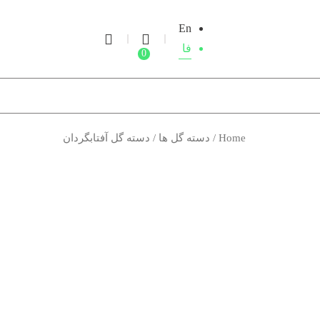
En
فا
0
Home
/
دسته گل ها
/ دسته گل آفتابگردان